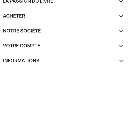
LA PASSION DU LIVRE

ACHETER

NOTRE SOCIÉTÉ

VOTRE COMPTE

INFORMATIONS
keyboard_arrow_down