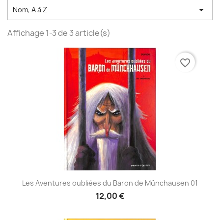

Nom, A à Z
Affichage 1-3 de 3 article(s)
favorite_border
Les Aventures oubliées du Baron de Münchausen 01
12,00 €