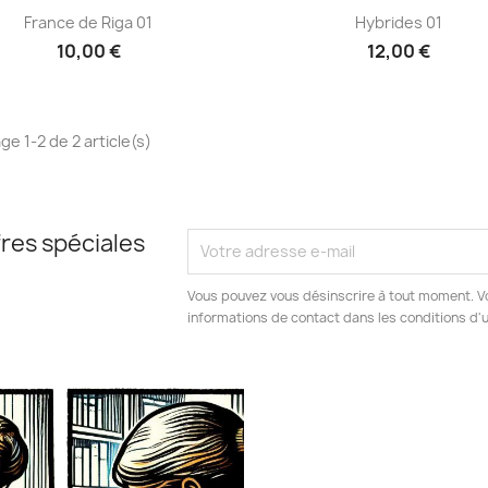
Aperçu rapide
Aperçu rapide


France de Riga 01
Hybrides 01
10,00 €
12,00 €
ge 1-2 de 2 article(s)
res spéciales
Vous pouvez vous désinscrire à tout moment. V
informations de contact dans les conditions d'ut