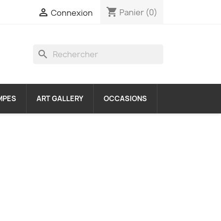
shopping_cart

Panier
(0)
Connexion
search
MPES
ART GALLERY
OCCASIONS