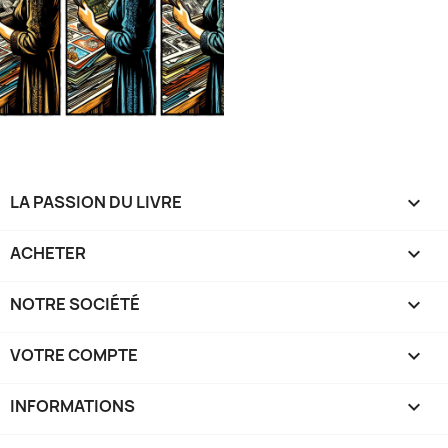
LA PASSION DU LIVRE

ACHETER

NOTRE SOCIÉTÉ

VOTRE COMPTE

INFORMATIONS
keyboard_arrow_down