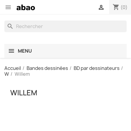
shopping_cart


(0)
search
MENU
Accueil
Bandes dessinées
BD par dessinateurs
W
Willem
WILLEM