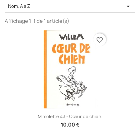

Nom, A à Z
Affichage 1-1 de 1 article(s)
favorite_border
Mimolette 43 - Cœur de chien.
10,00 €