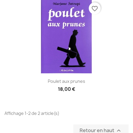
favorite_border
Poulet aux prunes
18,00 €
Affichage 1-2 de 2 article(s)
Retour en haut
