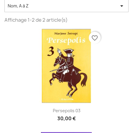

Nom, A à Z
Affichage 1-2 de 2 article(s)
favorite_border
Persepolis 03
30,00 €