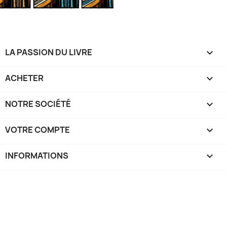
LA PASSION DU LIVRE

ACHETER

NOTRE SOCIÉTÉ

VOTRE COMPTE

INFORMATIONS
keyboard_arrow_down