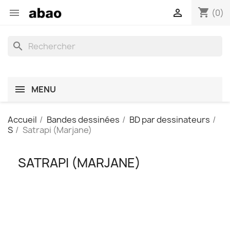
shopping_cart


(0)
search
MENU
Accueil
Bandes dessinées
BD par dessinateurs
S
Satrapi (Marjane)
SATRAPI (MARJANE)