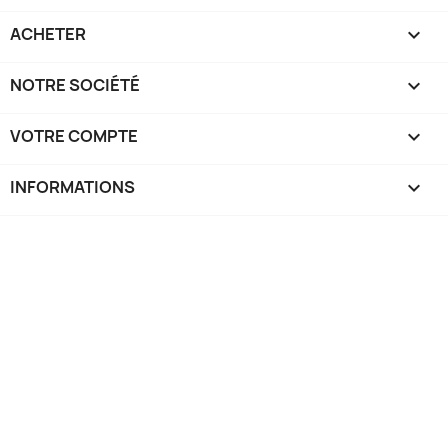
ACHETER

NOTRE SOCIÉTÉ

VOTRE COMPTE

INFORMATIONS
keyboard_arrow_down