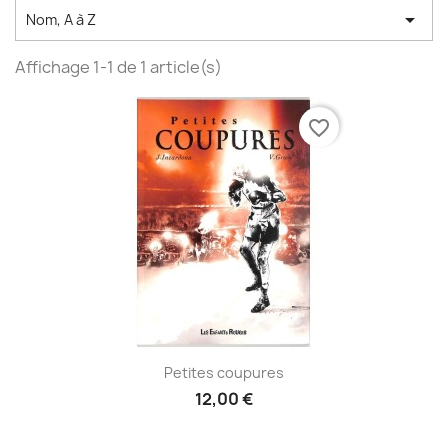

Nom, A à Z
Affichage 1-1 de 1 article(s)
favorite_border
Petites coupures
12,00 €