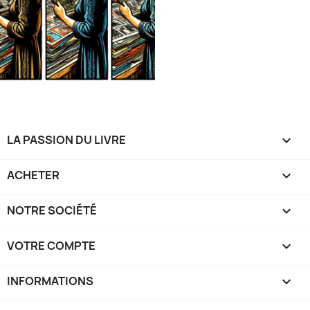
LA PASSION DU LIVRE

ACHETER

NOTRE SOCIÉTÉ

VOTRE COMPTE

INFORMATIONS
keyboard_arrow_down