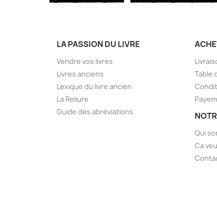
LA PASSION DU LIVRE
ACHE
Vendre vos livres
Livrai
Livres anciens
Table 
Lexique du livre ancien
Condit
La Reliure
Payem
Guide des abréviations.
NOTR
Qui s
Ca veu
Conta