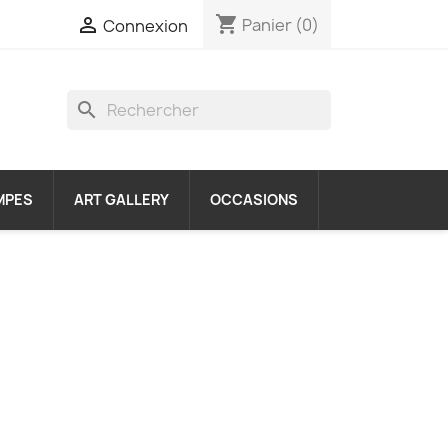
shopping_cart

Panier
(0)
Connexion
search
MPES
ART GALLERY
OCCASIONS