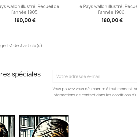
Aperçu rapide
Aperçu rapide


ays wallon illustré. Recueil de
Le Pays wallon illustré. Recue
l'année 1905.
l'année 1906.
180,00 €
180,00 €
ge 1-3 de 3 article(s)
res spéciales
Vous pouvez vous désinscrire à tout moment. V
informations de contact dans les conditions d'ut