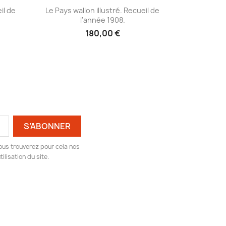
Aperçu rapide

il de
Le Pays wallon illustré. Recueil de
l'année 1908.
180,00 €
ous trouverez pour cela nos
ilisation du site.