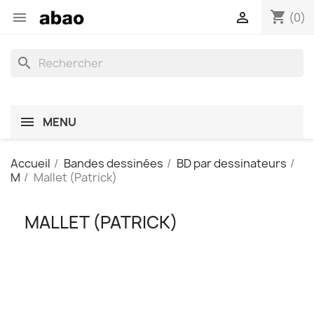
shopping_cart


(0)
search
MENU
Accueil
Bandes dessinées
BD par dessinateurs
M
Mallet (Patrick)
MALLET (PATRICK)