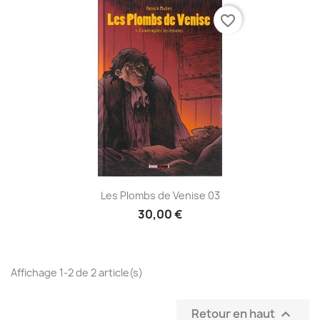
favorite_border
Les Plombs de Venise 03
30,00 €
Affichage 1-2 de 2 article(s)
Retour en haut
