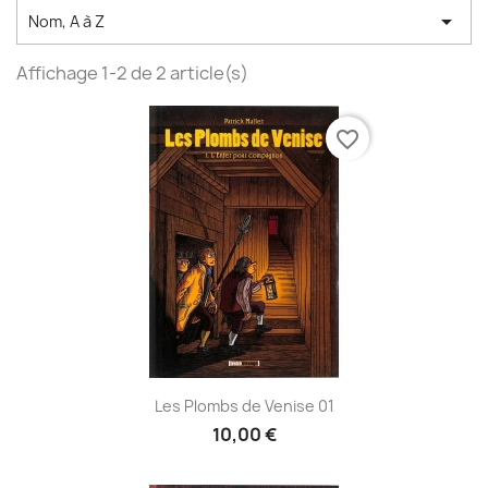

Nom, A à Z
Affichage 1-2 de 2 article(s)
favorite_border
Les Plombs de Venise 01
10,00 €