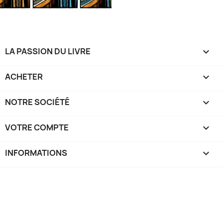
LA PASSION DU LIVRE

ACHETER

NOTRE SOCIÉTÉ

VOTRE COMPTE

INFORMATIONS
keyboard_arrow_down