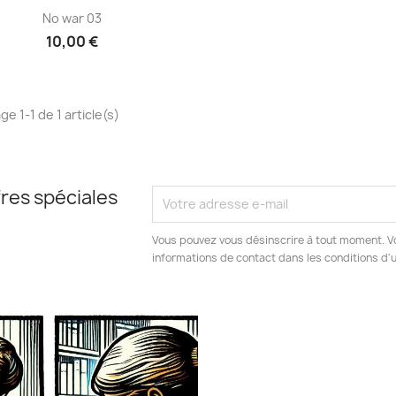
Aperçu rapide

No war 03
10,00 €
ge 1-1 de 1 article(s)
res spéciales
Vous pouvez vous désinscrire à tout moment. V
informations de contact dans les conditions d'ut