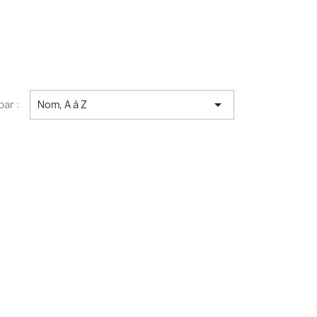

par :
Nom, A à Z