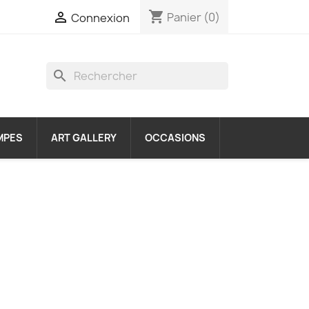
shopping_cart

Panier
(0)
Connexion
search
MPES
ART GALLERY
OCCASIONS