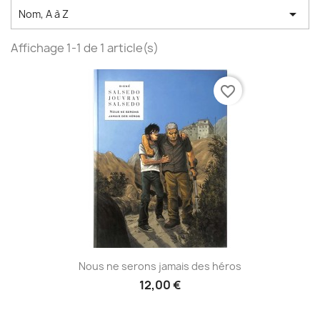

Nom, A à Z
Affichage 1-1 de 1 article(s)
favorite_border
Nous ne serons jamais des héros
12,00 €