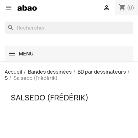
shopping_cart


(0)
search
MENU
Accueil
Bandes dessinées
BD par dessinateurs
S
Salsedo (Frédérik)
SALSEDO (FRÉDÉRIK)