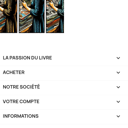
LA PASSION DU LIVRE

ACHETER

NOTRE SOCIÉTÉ

VOTRE COMPTE

INFORMATIONS
keyboard_arrow_down