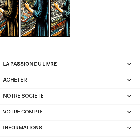
LA PASSION DU LIVRE

ACHETER

NOTRE SOCIÉTÉ

VOTRE COMPTE

INFORMATIONS
keyboard_arrow_down