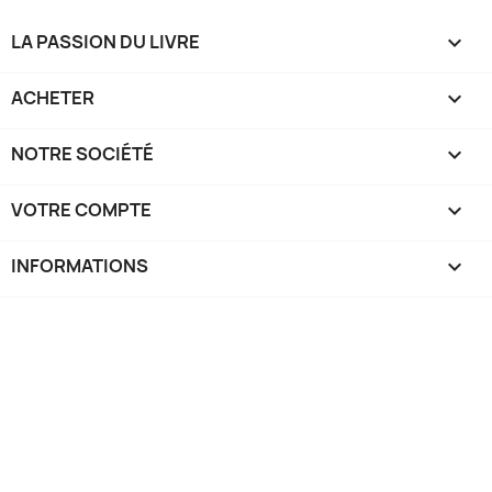
LA PASSION DU LIVRE

ACHETER

NOTRE SOCIÉTÉ

VOTRE COMPTE

INFORMATIONS
keyboard_arrow_down