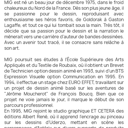
MIG est né un beau jour de décembre 1975, dans le froid
chaleureux du Nord de la France. Dès son plus jeune âge, il
se passionne pour le dessin, reproduisant avec
enthousiasme ses héros favoris, de Goldorak à Gaston
Lagaffe, et tout ce qui lui tombait sous la main. Très tôt, il
décide que sa passion pour le dessin et la narration le
mènerait vers une carrière d'auteur de bandes dessinées.
Avec un avenir tout tracé, il se consacre sans relâche à
son art.
MIG poursuit ses études à l'École Supérieure des Arts
Appliqués et du Textile de Roubaix, où il obtient un Brevet
de Technicien option dessin animé en 1993, suivi d'un BTS
Expression Visuelle option Communication en 1995. En
1994, il effectue un stage chez EURO EFFET, travaillant sur
un projet de dessin animé basé sur les aventures de
"Jérôme Moucherot" de François Boucq. Bien que ce
projet ne voie jamais le jour, il marque le début de son
parcours professionnel.
En 1995, MIG rejoint le studio graphique ET CETERA des
éditions Albert René, où il apprend l'encrage au pinceau
sur les dessins d'Uderzo, mettant en scène les