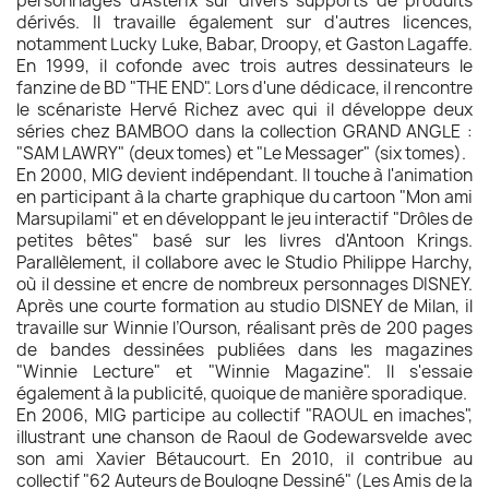
personnages d'Astérix sur divers supports de produits
dérivés. Il travaille également sur d'autres licences,
notamment Lucky Luke, Babar, Droopy, et Gaston Lagaffe.
En 1999, il cofonde avec trois autres dessinateurs le
fanzine de BD "THE END". Lors d'une dédicace, il rencontre
le scénariste Hervé Richez avec qui il développe deux
séries chez BAMBOO dans la collection GRAND ANGLE :
"SAM LAWRY" (deux tomes) et "Le Messager" (six tomes).
En 2000, MIG devient indépendant. Il touche à l'animation
en participant à la charte graphique du cartoon "Mon ami
Marsupilami" et en développant le jeu interactif "Drôles de
petites bêtes" basé sur les livres d'Antoon Krings.
Parallèlement, il collabore avec le Studio Philippe Harchy,
où il dessine et encre de nombreux personnages DISNEY.
Après une courte formation au studio DISNEY de Milan, il
travaille sur Winnie l’Ourson, réalisant près de 200 pages
de bandes dessinées publiées dans les magazines
"Winnie Lecture" et "Winnie Magazine". Il s'essaie
également à la publicité, quoique de manière sporadique.
En 2006, MIG participe au collectif "RAOUL en imaches",
illustrant une chanson de Raoul de Godewarsvelde avec
son ami Xavier Bétaucourt. En 2010, il contribue au
collectif "62 Auteurs de Boulogne Dessiné" (Les Amis de la