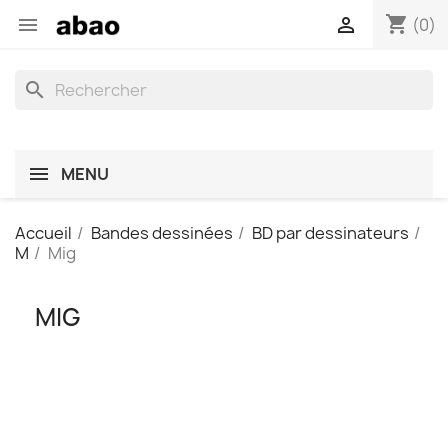
shopping_cart


(0)
search
MENU
Accueil
Bandes dessinées
BD par dessinateurs
M
Mig
MIG