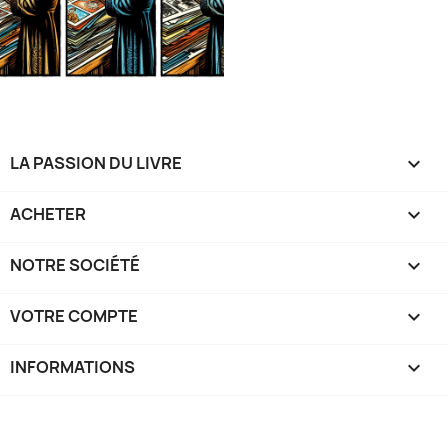
LA PASSION DU LIVRE

ACHETER

NOTRE SOCIÉTÉ

VOTRE COMPTE

INFORMATIONS
keyboard_arrow_down