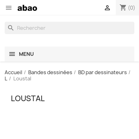
shopping_cart


(0)
search
MENU
Accueil
Bandes dessinées
BD par dessinateurs
L
Loustal
LOUSTAL