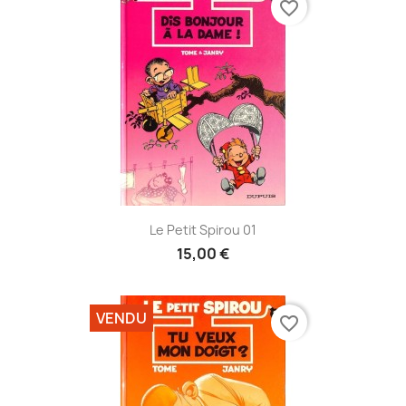
favorite_border
Le Petit Spirou 01
15,00 €
VENDU
favorite_border