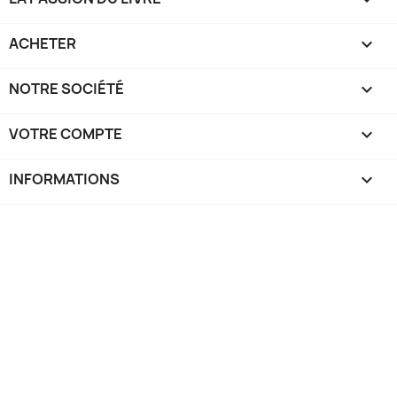
ACHETER

NOTRE SOCIÉTÉ

VOTRE COMPTE

INFORMATIONS
keyboard_arrow_down