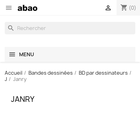
shopping_cart


(0)
search
MENU
Accueil
Bandes dessinées
BD par dessinateurs
J
Janry
JANRY