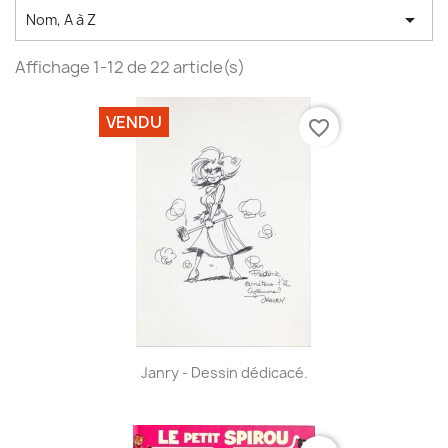

Nom, A à Z
Affichage 1-12 de 22 article(s)
VENDU
favorite_border
Janry - Dessin dédicacé.