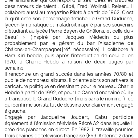
une ambiance qui correspond à ses idées et d'autres
dessinateurs de talent : Gébé, Fred, Wolinski, Reiser... Il
collabore aussi au magazine Pilote à partir de 1962. C'est
là qu'il crée son personnage fétiche Le Grand Duduche,
lycéen lymphatique et maladroit inspiré par ses souvenirs
d'étudiant au lycée Pierre Bayen de Châlons, et celle du «
Beauf » (inspiré par Jacques Médecin ou plus
probablement par le gérant du bar l'Alsacienne de
Châlons-en-Champagne)[réf. nécessaire]. Il collabore à
Hara-Kiri hebdo, puis après l'interdiction de celui-ci en
1970, à Charlie-Hebdo à raison de deux pages par
semaine.
Il rencontre un grand succès dans les années 70/80 et
publie de nombreux albums. Il oriente alors son art vers la
caricature politique en dessinant pour le nouveau Charlie
Hebdo à partir de 1992, et pour Le Canard enchaîné où il y
a transposé le Grand Duduche (mais sans le nommer), ce
qui confirme son statut de dessinateur clairement engagé
à gauche.
Engagé par Jacqueline Joubert, Cabu participe
également à l'émission télévisée Récré A2 dans laquelle il
crée des planches en direct. En 1982, il travaille pour les
trois chaînes de télévision française (FR3, Antenne 2 dans