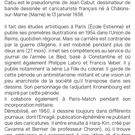
Cabu est le pseudonyme de Jean Cabut, dessinateur de
bande dessinée et caricaturiste français né à Châlons-
sur-Marne (Marne) le 13 janvier 1938.
Il fait des études artistiques à Paris (École Estienne) et
publie ses premières illustrations en 1954 dans l'Union de
Reims, quotidien régional. Mais sa carrière est contrariée
par la guerre d'Algérie, il est mobilisé pendant plus de
deux ans (27 mois), il met ses compétences au service du
journal de l'armée Le Bled, basé à Constantine et où
signent également Philippe Labro et Francis Veber. Il y
publie notamment la série La Fille du colonel. Il garde de
cette période un antimilitarisme militant et une vision un
peu anarchiste de la société qu'il transpose dans ses
dessins. Son personnage de l'adjudant Kronenbourg est
inspiré par cette période.
Il collabore également à Paris-Match pendant son
incorporation militaire.
Démobilisé, en 1960, il dessine toujours dans différents
journaux, dont l’Enragé, publication éphémère ne publiant
que des caricatures. Il entre ensuite à Hara-Kiri, créé par
Cavanna et Bernier (le professeur Choron), où il trouve