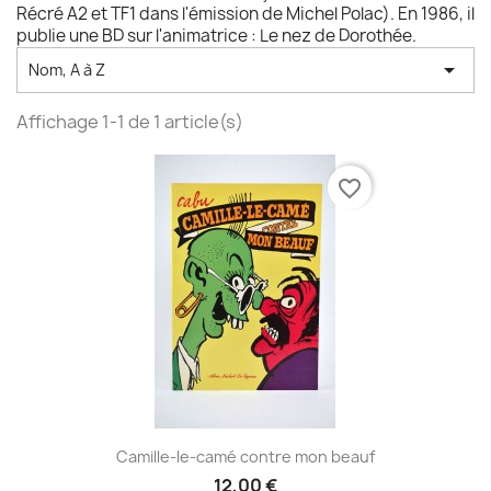
Récré A2 et TF1 dans l'émission de Michel Polac). En 1986, il
publie une BD sur l'animatrice : Le nez de Dorothée.

Nom, A à Z
Affichage 1-1 de 1 article(s)
favorite_border
Camille-le-camé contre mon beauf
12,00 €