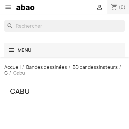
shopping_cart


(0)
search
MENU
Accueil
Bandes dessinées
BD par dessinateurs
C
Cabu
CABU