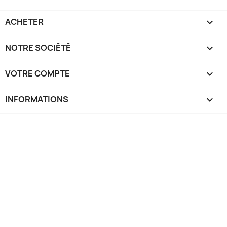
ACHETER

NOTRE SOCIÉTÉ

VOTRE COMPTE

INFORMATIONS
keyboard_arrow_down