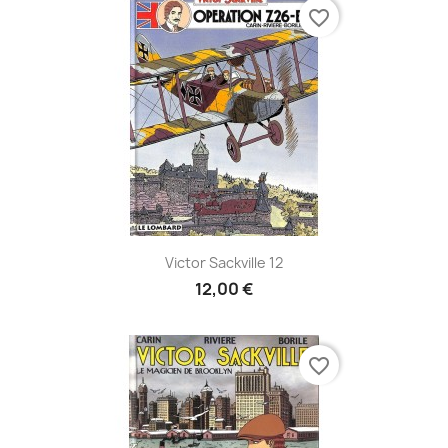
favorite_border
Victor Sackville 12
12,00 €
favorite_border