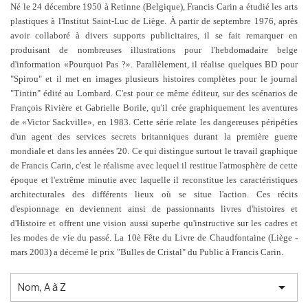
Né le 24 décembre 1950 à Retinne (Belgique), Francis Carin a étudié les arts
plastiques à l'Institut Saint-Luc de Liège. À partir de septembre 1976, après
avoir collaboré à divers supports publicitaires, il se fait remarquer en
produisant de nombreuses illustrations pour l'hebdomadaire belge
d'information «Pourquoi Pas ?». Parallèlement, il réalise quelques BD pour
"Spirou" et il met en images plusieurs histoires complètes pour le journal
"Tintin" édité au Lombard. C'est pour ce même éditeur, sur des scénarios de
François Rivière et Gabrielle Borile, qu'il crée graphiquement les aventures
de «Victor Sackville», en 1983. Cette série relate les dangereuses péripéties
d'un agent des services secrets britanniques durant la première guerre
mondiale et dans les années '20. Ce qui distingue surtout le travail graphique
de Francis Carin, c'est le réalisme avec lequel il restitue l'atmosphère de cette
époque et l'extrême minutie avec laquelle il reconstitue les caractéristiques
architecturales des différents lieux où se situe l'action. Ces récits
d'espionnage en deviennent ainsi de passionnants livres d'histoires et
d'Histoire et offrent une vision aussi superbe qu'instructive sur les cadres et
les modes de vie du passé. La 10è Fête du Livre de Chaudfontaine (Liège -
mars 2003) a décerné le prix "Bulles de Cristal" du Public à Francis Carin.

Nom, A à Z