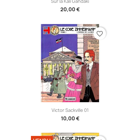
Sur la Kali Gandaki
20,00 €
favorite_border
Victor Sackville 01
10,00 €