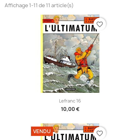
Affichage 1-11 de 11 article(s)
favorite_border
Lefranc 16
10,00 €
VENDU
favorite_border