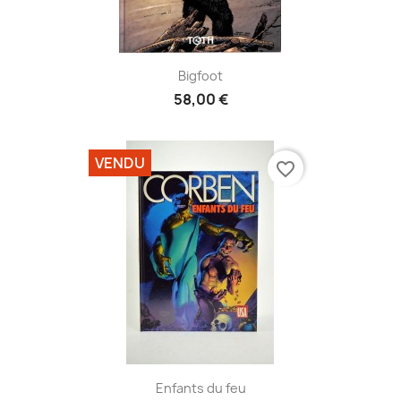
Bigfoot
58,00 €
VENDU
favorite_border
Enfants du feu