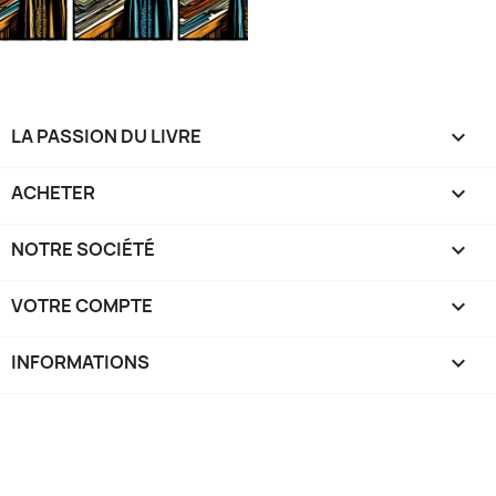
LA PASSION DU LIVRE

ACHETER

NOTRE SOCIÉTÉ

VOTRE COMPTE

INFORMATIONS
keyboard_arrow_down