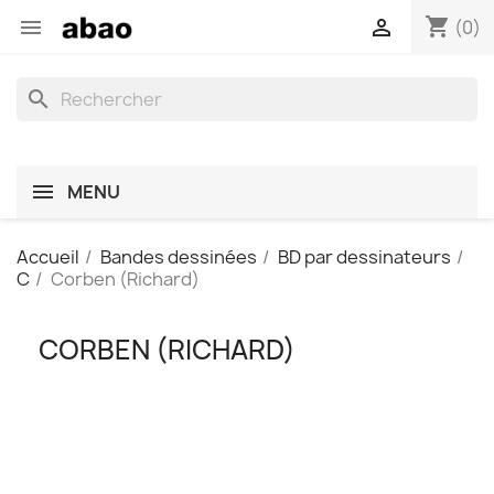
shopping_cart


(0)
search
MENU
Accueil
Bandes dessinées
BD par dessinateurs
C
Corben (Richard)
CORBEN (RICHARD)