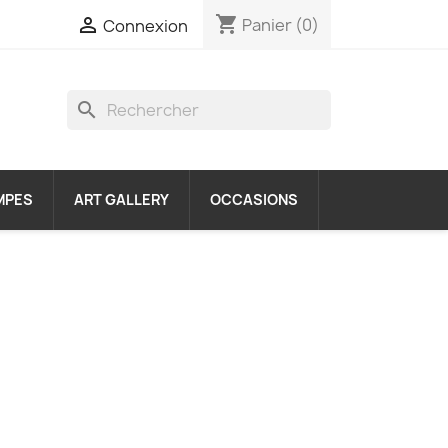
shopping_cart

Panier
(0)
Connexion
search
MPES
ART GALLERY
OCCASIONS