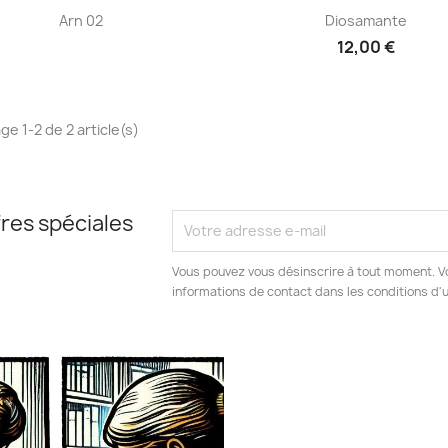
Aperçu rapide
Aperçu rapide


Arn 02
Diosamante
12,00 €
ge 1-2 de 2 article(s)
res spéciales
Vous pouvez vous désinscrire à tout moment. V
informations de contact dans les conditions d'ut