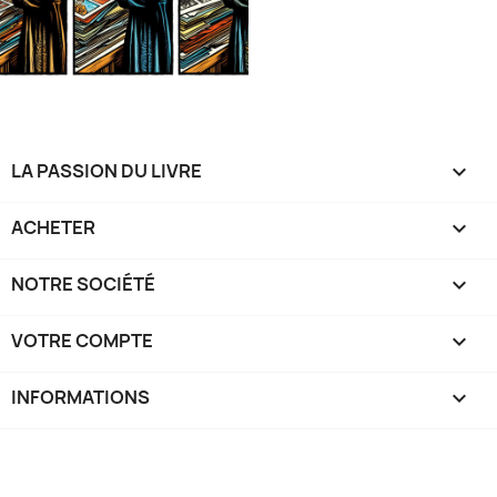
LA PASSION DU LIVRE

ACHETER

NOTRE SOCIÉTÉ

VOTRE COMPTE

INFORMATIONS
keyboard_arrow_down