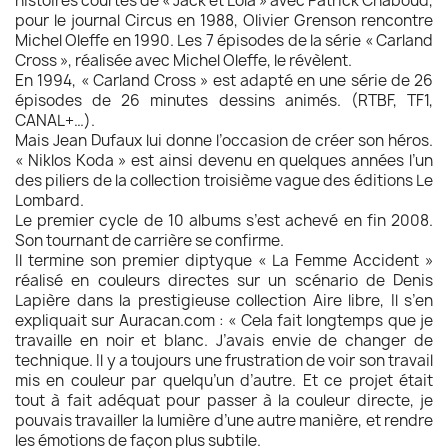
histoires courtes de « Jack et Lola » avec Patrick Chaboud,
pour le journal Circus en 1988, Olivier Grenson rencontre
Michel Oleffe en 1990. Les 7 épisodes de la série « Carland
Cross », réalisée avec Michel Oleffe, le révèlent.
En 1994, « Carland Cross » est adapté en une série de 26
épisodes de 26 minutes dessins animés. (RTBF, TF1,
CANAL+…).
Mais Jean Dufaux lui donne l’occasion de créer son héros.
« Niklos Koda » est ainsi devenu en quelques années l’un
des piliers de la collection troisième vague des éditions Le
Lombard.
Le premier cycle de 10 albums s’est achevé en fin 2008.
Son tournant de carrière se confirme.
Il termine son premier diptyque « La Femme Accident »
réalisé en couleurs directes sur un scénario de Denis
Lapière dans la prestigieuse collection Aire libre, Il s’en
expliquait sur Auracan.com : « Cela fait longtemps que je
travaille en noir et blanc. J’avais envie de changer de
technique. Il y a toujours une frustration de voir son travail
mis en couleur par quelqu’un d’autre. Et ce projet était
tout à fait adéquat pour passer à la couleur directe, je
pouvais travailler la lumière d’une autre manière, et rendre
les émotions de façon plus subtile.