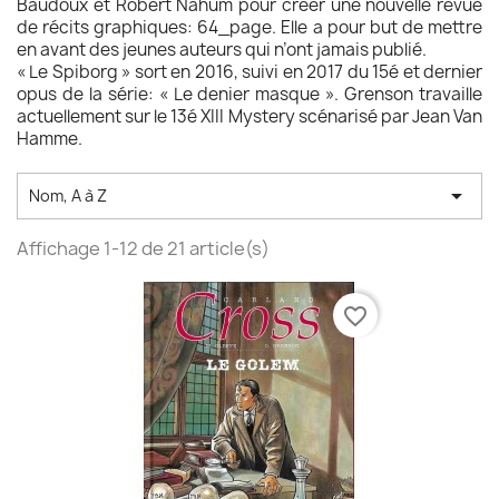
Baudoux et Robert Nahum pour créer une nouvelle revue
de récits graphiques: 64_page. Elle a pour but de mettre
en avant des jeunes auteurs qui n’ont jamais publié.
« Le Spiborg » sort en 2016, suivi en 2017 du 15é et dernier
opus de la série: « Le denier masque ». Grenson travaille
actuellement sur le 13é XIII Mystery scénarisé par Jean Van
Hamme.

Nom, A à Z
Affichage 1-12 de 21 article(s)
favorite_border