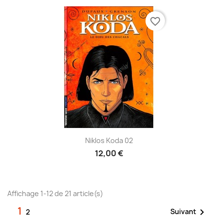
favorite_border
Niklos Koda 02
12,00 €
Affichage 1-12 de 21 article(s)
1

Suivant
2