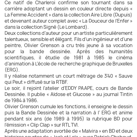
Ce natif de Charleroi confirme son tournant dans sa
carrière adoptant un dessin en couleur directe depuis «
La Femme Accident » dans la collection Aire Libre (Dupuis)
et devenant auteur complet avec « La Douceur de l’Enfer »
dans la collection Signé (Le Lombard).
Deux collections d’auteur pour un artiste particulièrement
talentueux, sensible et élégant. Fils d’un ingénieur et d’une
peintre, Olivier Grenson a cru très jeune à sa vocation
pour la bande dessinée. Après des humanités
scientifiques, il étudie de 1981 à 1985 le cinéma
d’animation à L’école de recherche graphique de Bruxelles
(ERG).
Il y réalise notamment un court métrage de 3’40 « Sauve
qui Peut » diffusé sur la RTBF.
Le soir, il rejoint l’atelier d’EDDY PAAPE, cours de Bande
Dessinée. Il publie « Aldose et Glucose » au journal Tintin
de 1984 à 1986.
Olivier Grenson cumule les fonctions, il enseigne le dessin
puis la Bande Dessinée et la narration à l’ ERG et anime
pendant six ans (de 1989 à 1995) la rubrique BD pour
l’émission « Clip Clap » sur RTL TVI.
Après une adaptation avortée de « Malvira » en BD et deux