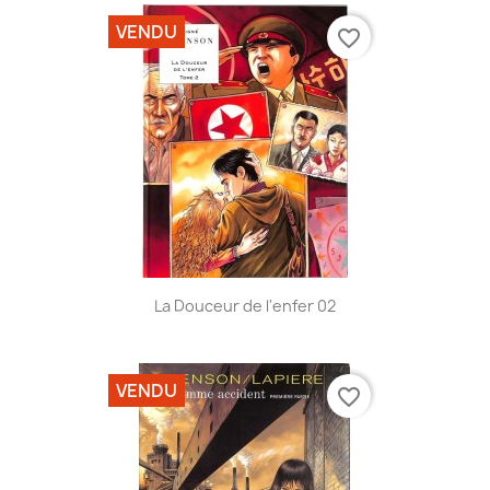
VENDU
favorite_border
La Douceur de l'enfer 02
VENDU
favorite_border