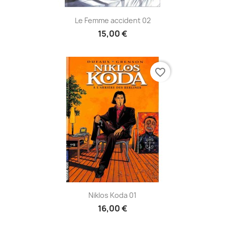
Le Femme accident 02
15,00 €
favorite_border
Niklos Koda 01
16,00 €