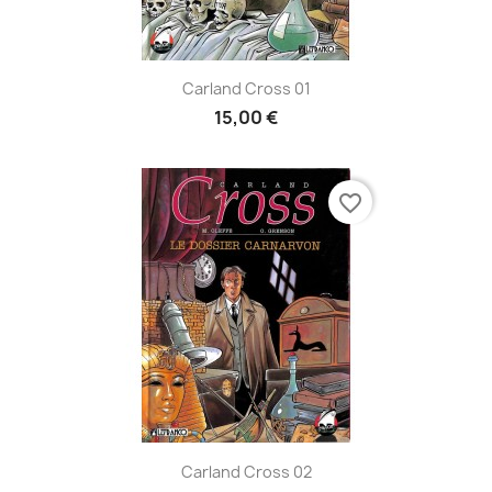
Carland Cross 01
15,00 €
favorite_border
Carland Cross 02