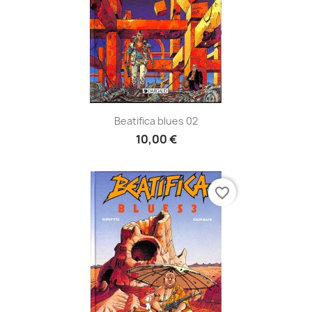
Beatifica blues 02
10,00 €
favorite_border