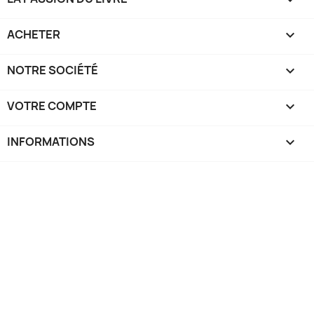
ACHETER

NOTRE SOCIÉTÉ

VOTRE COMPTE

INFORMATIONS
keyboard_arrow_down