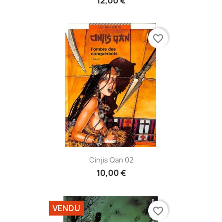
12,00 €
favorite_border
Cinjis Qan 02
10,00 €
VENDU
favorite_border