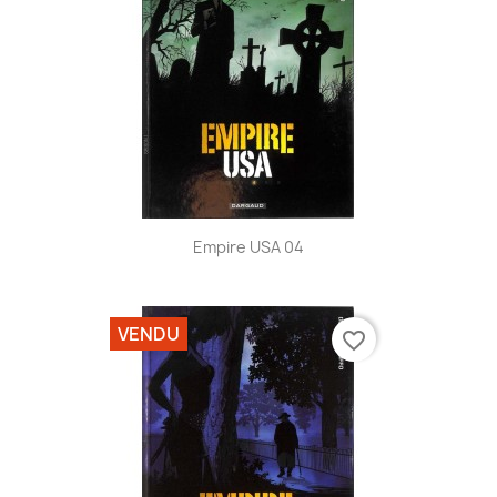
Empire USA 04
VENDU
favorite_border