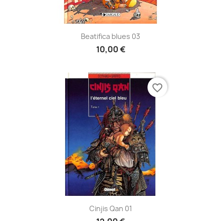
Beatifica blues 03
10,00 €
favorite_border
Cinjis Qan 01