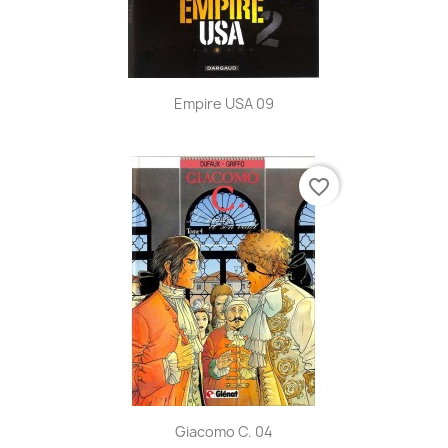
Empire USA 09
favorite_border
Giacomo C. 04