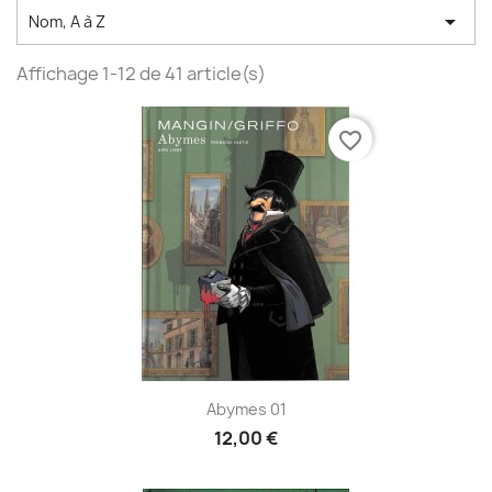

Nom, A à Z
Affichage 1-12 de 41 article(s)
favorite_border
Abymes 01
12,00 €