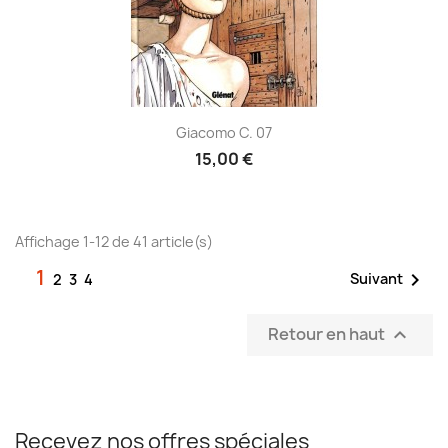
Giacomo C. 07
15,00 €
Affichage 1-12 de 41 article(s)
1

Suivant
2
3
4
Retour en haut

Recevez nos offres spéciales