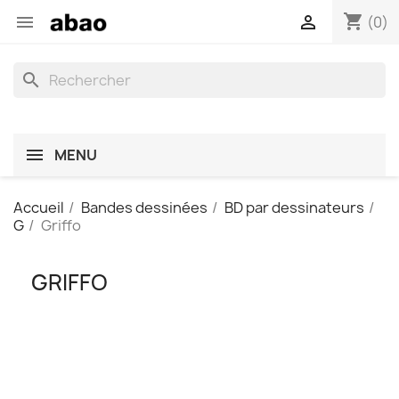
shopping_cart


(0)
search
MENU
Accueil
Bandes dessinées
BD par dessinateurs
G
Griffo
GRIFFO