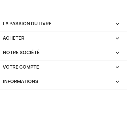
LA PASSION DU LIVRE

ACHETER

NOTRE SOCIÉTÉ

VOTRE COMPTE

INFORMATIONS
keyboard_arrow_down