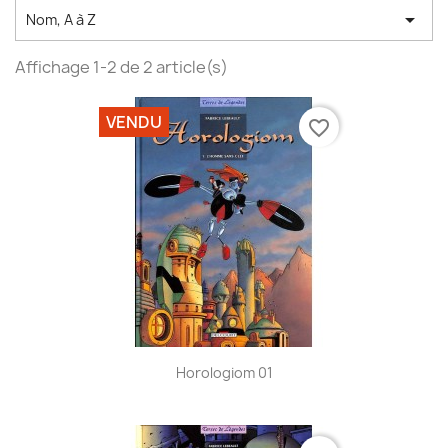

Nom, A à Z
Affichage 1-2 de 2 article(s)
VENDU
favorite_border
Horologiom 01