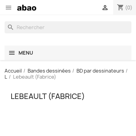
shopping_cart


(0)
search
MENU
Accueil
Bandes dessinées
BD par dessinateurs
L
Lebeault (Fabrice)
LEBEAULT (FABRICE)