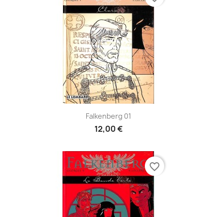
Falkenberg 01
12,00 €
favorite_border