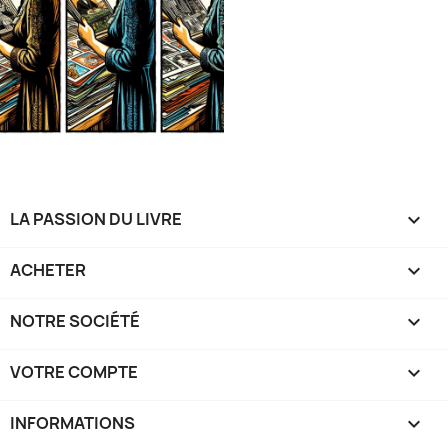
LA PASSION DU LIVRE

ACHETER

NOTRE SOCIÉTÉ

VOTRE COMPTE

INFORMATIONS
keyboard_arrow_down