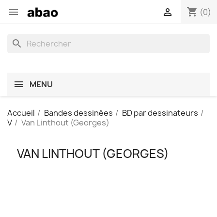
shopping_cart


(0)
search
MENU
Accueil
Bandes dessinées
BD par dessinateurs
V
Van Linthout (Georges)
VAN LINTHOUT (GEORGES)