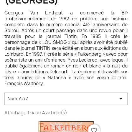
(GEORGES)
Georges Van Linthout a commencé la BD
professionnellement en 1982 en publiant une histoire
complète dans le numéro spécial 45° anniversaire de
Spirou. Après un court passage dans une revue polar il
travaille pour le journal Tintin. En 1985 il crée le
personnage de « LOU SMOG » qui après avoir été publié
dans le journal TINTIN sera édité en album aux éditions du
Lombard. En 1997, il crée la série « Falkenberg » avec pour
scénariste un ami d’enfance, Yves Leclercq, avec lequel il
publie également un roman en noir et blanc « la nuit du
lièvre » aux éditions Delcourt. Il a également travaillé sur
trois albums de « Natacha » avec son voisin et ami,
François Walthéry.

Nom, A à Z
Affichage 1-4 de 4 article(s)
favorite_border