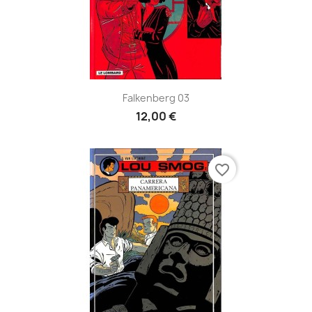
Falkenberg 03
12,00 €
favorite_border