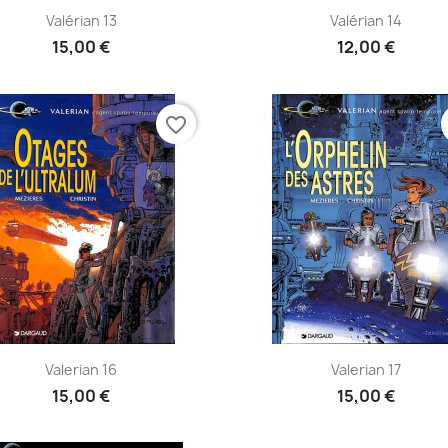
Aperçu rapide
Aperçu rapide


Valérian 13
Valérian 14
15,00 €
12,00 €
favorite_border
Aperçu rapide
Aperçu rapide


Valerian 16
Valerian 17
15,00 €
15,00 €