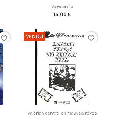
Aperçu rapide

Valerian 15
15,00 €
VENDU
favorite_border
favorite_border
Aperçu rapide

Valérian contre les mauvais rêves