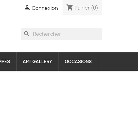
shopping_cart

Panier
(0)
Connexion
search
MPES
ART GALLERY
OCCASIONS