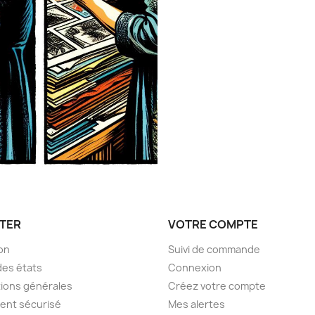
TER
VOTRE COMPTE
son
Suivi de commande
des états
Connexion
ions générales
Créez votre compte
ent sécurisé
Mes alertes