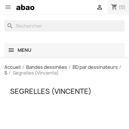
shopping_cart


(0)
search
MENU
Accueil
Bandes dessinées
BD par dessinateurs
S
Segrelles (Vincente)
SEGRELLES (VINCENTE)