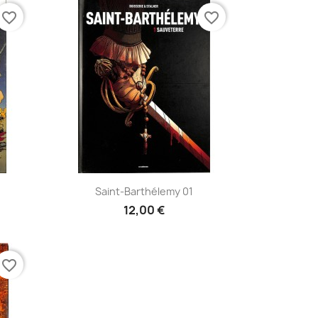
favorite_border
favorite_border
Aperçu rapide

Saint-Barthélemy 01
12,00 €
favorite_border