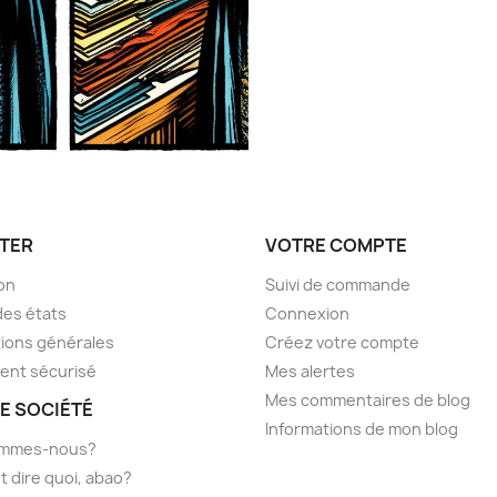
TER
VOTRE COMPTE
son
Suivi de commande
des états
Connexion
ions générales
Créez votre compte
ent sécurisé
Mes alertes
Mes commentaires de blog
E SOCIÉTÉ
Informations de mon blog
ommes-nous?
t dire quoi, abao?