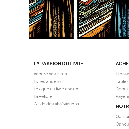
LA PASSION DU LIVRE
ACHE
Vendre vos livres
Livrai
Livres anciens
Table 
Lexique du livre ancien
Condit
La Reliure
Payem
Guide des abréviations.
NOTR
Qui s
Ca veu