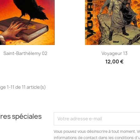
Aperçu rapide
Aperçu rapide


Saint-Barthélemy 02
Voyageur 13
12,00 €
ge 1-11 de 11 article(s)
res spéciales
Vous pouvez vous désinscrire à tout moment. V
informations de contact dans les conditions d'ut