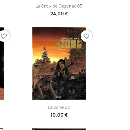
Aperçu rapide

La Croix de Cazenac 03
24,00 €
favorite_border
favorite_border
Aperçu rapide

La Zone 02
10,00 €