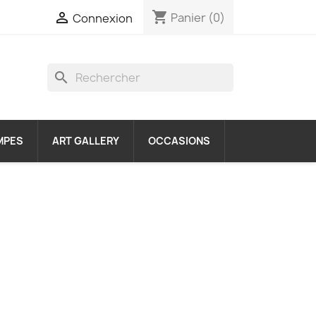
shopping_cart

Panier
(0)
Connexion
search
MPES
ART GALLERY
OCCASIONS