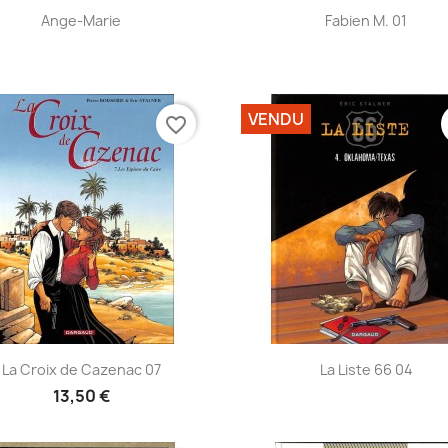
Aperçu rapide
Aperçu rapide


Ange-Marie
Fabien M. 01
VENDU
favorite_border
Aperçu rapide
Aperçu rapide


La Croix de Cazenac 07
La Liste 66 04
13,50 €