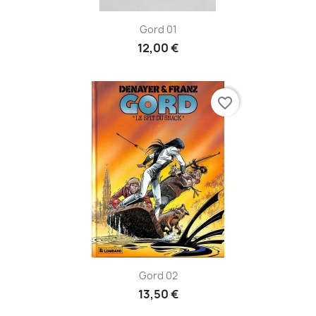
Gord 01
12,00 €
favorite_border
Gord 02
13,50 €