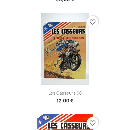
favorite_border
Les Casseurs 08
12,00 €
favorite_border