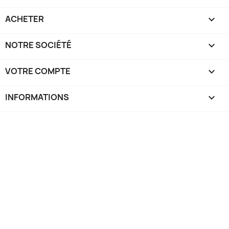
ACHETER

NOTRE SOCIÉTÉ

VOTRE COMPTE

INFORMATIONS
keyboard_arrow_down