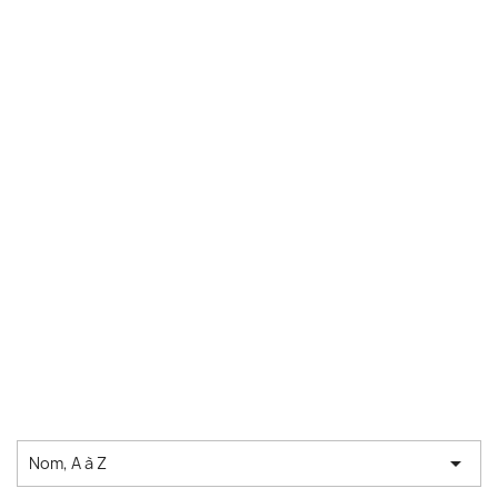

Nom, A à Z