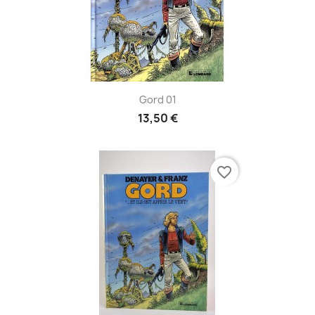
Gord 01
13,50 €
favorite_border