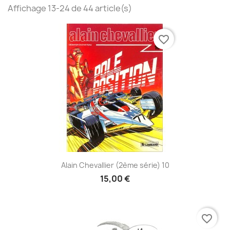
Affichage 13-24 de 44 article(s)
favorite_border
Alain Chevallier (2ème série) 10
15,00 €
favorite_border