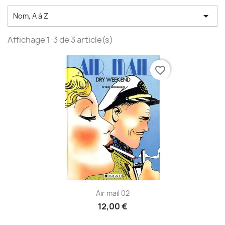

Nom, A à Z
Affichage 1-3 de 3 article(s)
favorite_border
Air mail 02
12,00 €