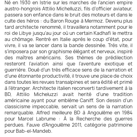
Né en 1930 en Istrie sur les marches de l’ancien empire
austro-hongrois Attilio Michelluzzi, fils d’officier aviateur,
passera son enfance dans le bruit des moteurs et dans le
culte des héros : du Baron Rouge à Mermoz. Devenu plus
tard architecte renommé, il travaillera notamment pour le
roi de Libye jusqu’au jour où un certain Kadhafi le mettra
au chômage. Rentré en Italie après le coup d’état, pour
vivre, il va se lancer dans la bande dessinée. Très vite, il
s’imposera par son graphisme élégant et nerveux, inspiré
des maîtres américains. Ses thèmes de prédilection
resteront l’aviation ainsi que l’aventure exotique et
guerrière. Doué d’un très efficace sens de la narration et
d’une étonnante productivité, il trouve une place de choix
dans toutes les revues transalpines et sera édité et primé
à l’étranger. Architecte italien reconverti tardivement à la
BD, Attilio Micheluzzi avait herité d'une tradition
américaine ayant pour emblème Caniff. Son dessin d'un
classicisme impeccable, servait un sens de la narration
remarquable. Alfred meilleure BD à Angoulême en 1984
pour Marcel Labrume : À la Recherche des guerres
perdues. Fauve d'Angoulême 2011, catégorie patrimoine
pour Bab-el-Mandeb.