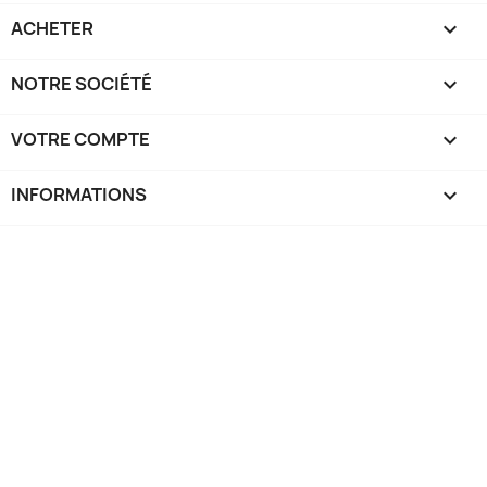
ACHETER

NOTRE SOCIÉTÉ

VOTRE COMPTE

INFORMATIONS
keyboard_arrow_down