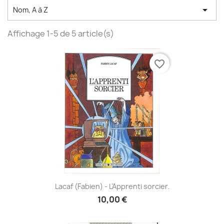

Nom, A à Z
Affichage 1-5 de 5 article(s)
favorite_border
Lacaf (Fabien) - L'Apprenti sorcier.
10,00 €