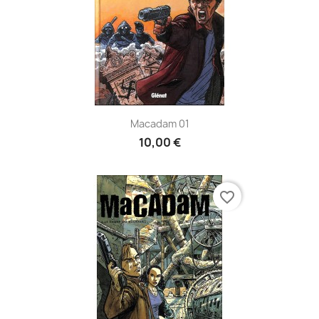
Macadam 01
10,00 €
favorite_border