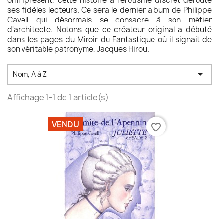
omniprésent, cette histoire à l'érotisme discret déroute
ses fidèles lecteurs. Ce sera le dernier album de Philippe
Cavell qui désormais se consacre à son métier
d'architecte. Notons que ce créateur original a débuté
dans les pages du Miroir du Fantastique où il signait de
son véritable patronyme, Jacques Hirou.

Nom, A à Z
Affichage 1-1 de 1 article(s)
VENDU
favorite_border