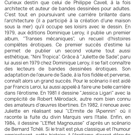
Curieux destin que celui de Philippe Cavell, à la fois
architecte et auteur de bandes dessinées pour adultes.
C'est tout en poursuivant une carrière brillante dans
l'architecture (il a participé à la création d'une maison
sous la mer) qu'il occupe ses loisirs avec le dessin. En
1979, aux éditions Dominique Leroy, il publie un premier
album, "Transes mécaniques", un recueil d'histoires
complètes érotiques. Ce premier succès d'estime lui
permet de publier un second volume tout aussi
esthétique, "Nini Tropica". Grâce à "Juliette de Sade", paru
lui aussi en 1979 chez Dominique Leroy, il se fait connaître
des lecteurs de bandes dessinées érotiques. Son
adaptation de l'œuvre de Sade, à la fois fidèle et perverse,
connaît alors un grand succès. Pour le scénario il est aidé
par Francis Leroi, lui aussi appelé à faire une belle carrière
dans l'érotisme. En 1981 il dessine "Jessica Ligari" avec la
complicité de Robert Mérodack, autre nom bien connu
des amateurs d'œuvres libertines. En 1982, il renoue avec
Juliette en réalisant seul "L'Ermite de l'Apennin" où il
raconte la fuite du divin Marquis vers l'Italie. Enfin, en
1984, il dessine "L'Effet Magnousse" d'après un scénario
de Bernard Tchéli. Si le trait est plus classique et l'humour