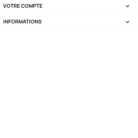
VOTRE COMPTE

INFORMATIONS
keyboard_arrow_down