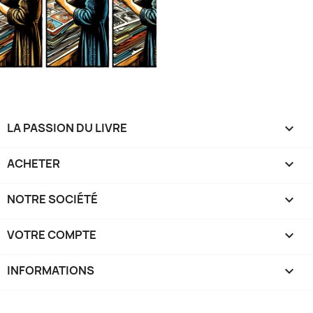
LA PASSION DU LIVRE

ACHETER

NOTRE SOCIÉTÉ

VOTRE COMPTE

INFORMATIONS
keyboard_arrow_down