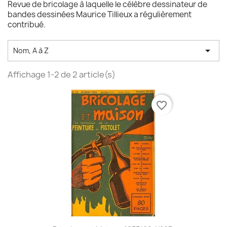
Revue de bricolage à laquelle le célèbre dessinateur de
bandes dessinées Maurice Tillieux a régulièrement
contribué.

Nom, A à Z
Affichage 1-2 de 2 article(s)
favorite_border