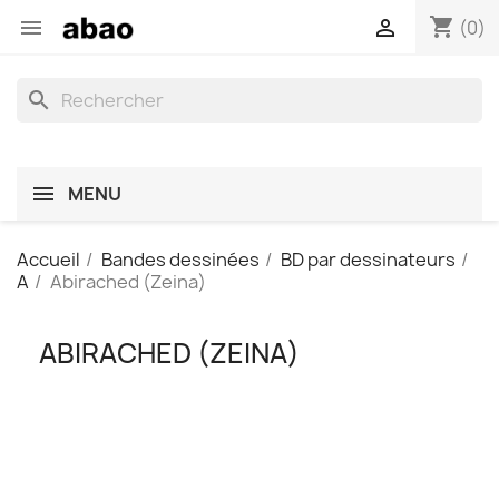
shopping_cart


(0)
search
MENU
Accueil
Bandes dessinées
BD par dessinateurs
A
Abirached (Zeina)
ABIRACHED (ZEINA)