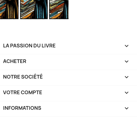
LA PASSION DU LIVRE

ACHETER

NOTRE SOCIÉTÉ

VOTRE COMPTE

INFORMATIONS
keyboard_arrow_down