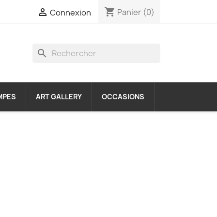
shopping_cart

Panier
(0)
Connexion
search
MPES
ART GALLERY
OCCASIONS