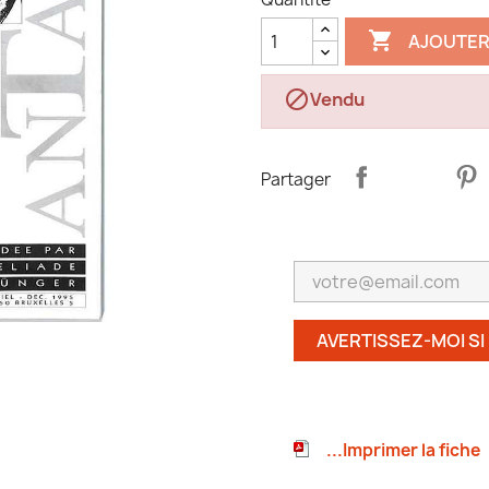

AJOUTER

Vendu
Partager
AVERTISSEZ-MOI SI
...Imprimer la fiche