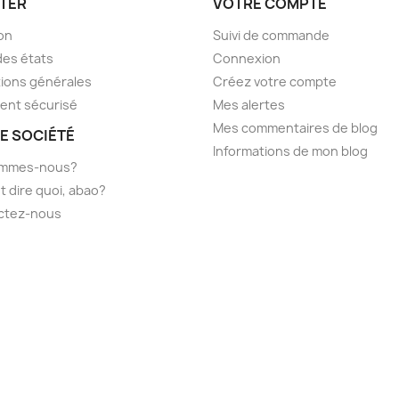
TER
VOTRE COMPTE
son
Suivi de commande
des états
Connexion
ions générales
Créez votre compte
ent sécurisé
Mes alertes
Mes commentaires de blog
E SOCIÉTÉ
Informations de mon blog
ommes-nous?
t dire quoi, abao?
ctez-nous