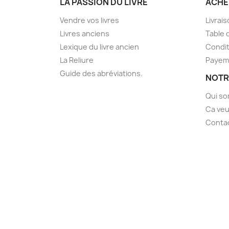
LA PASSION DU LIVRE
ACHE
Vendre vos livres
Livrai
Livres anciens
Table 
Lexique du livre ancien
Condit
La Reliure
Payem
Guide des abréviations.
NOTR
Qui s
Ca veu
Conta