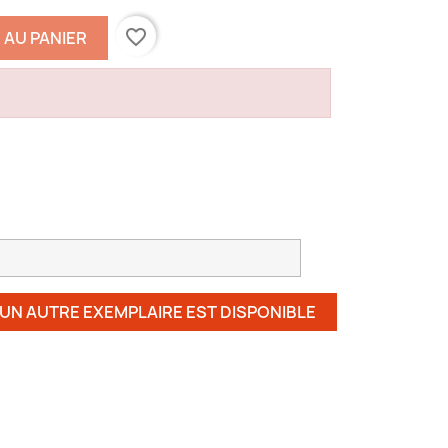
favorite_border
 AU PANIER
 UN AUTRE EXEMPLAIRE EST DISPONIBLE