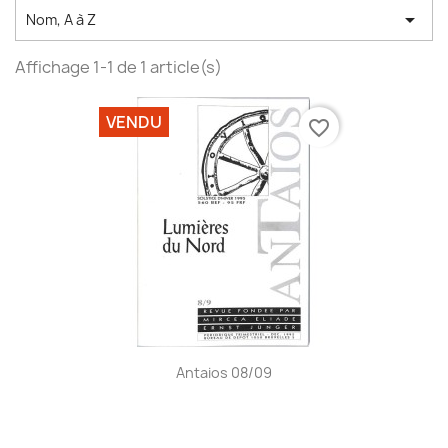

Nom, A à Z
Affichage 1-1 de 1 article(s)
VENDU
favorite_border
Antaios 08/09