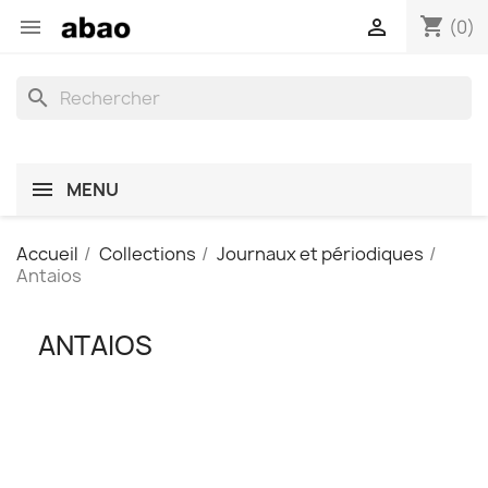
shopping_cart


(0)
search
MENU
Accueil
Collections
Journaux et périodiques
Antaios
ANTAIOS