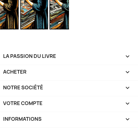
LA PASSION DU LIVRE

ACHETER

NOTRE SOCIÉTÉ

VOTRE COMPTE

INFORMATIONS
keyboard_arrow_down