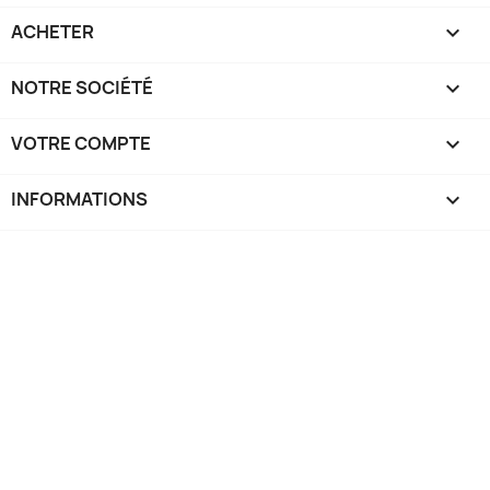
ACHETER

NOTRE SOCIÉTÉ

VOTRE COMPTE

INFORMATIONS
keyboard_arrow_down