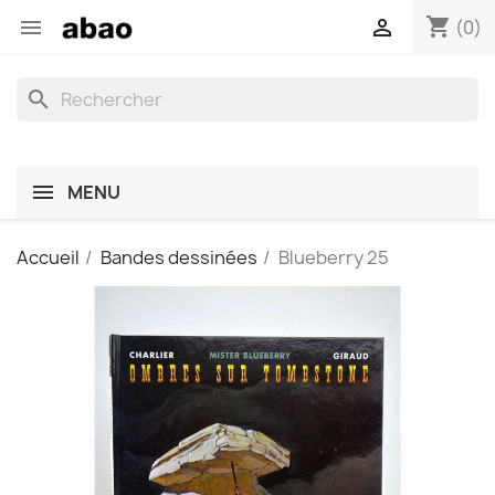
shopping_cart


(0)
search
MENU
Accueil
Bandes dessinées
Blueberry 25