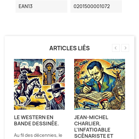
EAN13
0201500001072
ARTICLES LIÉS
ÉE
LE WESTERN EN
JEAN-MICHEL
L
E
BANDE DESSINÉE.
CHARLIER,
E
L’INFATIGABLE
A
Au fil des décennies, le
SCÉNARISTE ET
W