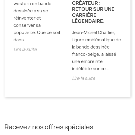
CRÉATEUR :
A
western en bande
RETOUR SUR UNE
dessinée a su se
De
CARRIÈRE
réinventer et
LÉGENDAIRE.
ci
conserver sa
oc
popularité. Que ce soit
Jean-Michel Charlier,
pa
dans...
figure emblématique de
po
la bande dessinée
Lire la suite
ma
franco-belge, a laissé
Li
une empreinte
indélébile sur ce...
Lire la suite
Recevez nos offres spéciales