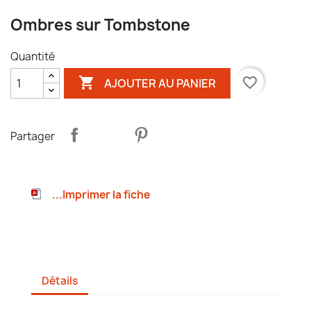
Ombres sur Tombstone
Quantité

favorite_border
AJOUTER AU PANIER
Partager
...Imprimer la fiche
Détails