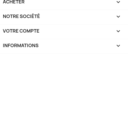
ACHETER

NOTRE SOCIÉTÉ

VOTRE COMPTE

INFORMATIONS
keyboard_arrow_down