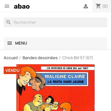
shopping_cart


(0)
search
MENU
Accueil
Bandes dessinées
Chick Bill 57 (67)
VENDU