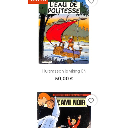
favorite_border
Hultrasson le viking 04
50,00 €
favorite_border