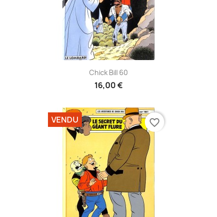
Chick Bill 60
16,00 €
VENDU
favorite_border