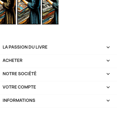
LA PASSION DU LIVRE

ACHETER

NOTRE SOCIÉTÉ

VOTRE COMPTE

INFORMATIONS
keyboard_arrow_down