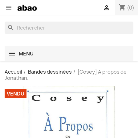
shopping_cart


(0)
search
MENU
Accueil
Bandes dessinées
[Cosey] A propos de
Jonathan.
VENDU