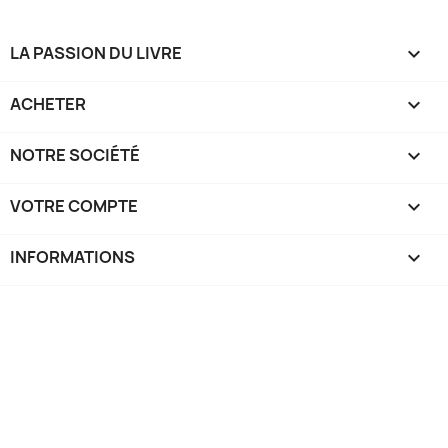
LA PASSION DU LIVRE

ACHETER

NOTRE SOCIÉTÉ

VOTRE COMPTE

INFORMATIONS
keyboard_arrow_down