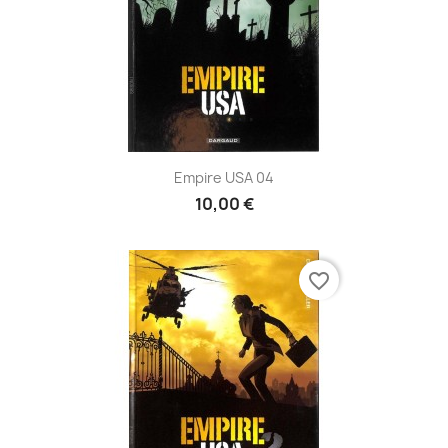
Empire USA 04
10,00 €
favorite_border