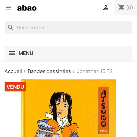
shopping_cart


(0)
search
MENU
Accueil
Bandes dessinées
Jonathan 15 ES
VENDU