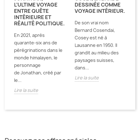
L'ULTIME VOYAGE
DESSINÉE COMME
ENTRE QUÊTE
VOYAGE INTÉRIEUR.
INTÉRIEURE ET
De son vrai nom
RÉALITÉ POLITIQUE.
Bernard Cosendai,
En 2021, après
Cosey est né à
quarante-six ans de
Lausanne en 1950. Il
pérégrinations dans le
grandit au milieu des
monde himalayen, le
paysages suisses,
personnage
dans...
de Jonathan, créé par
Lire la suite
le...
Lire la suite