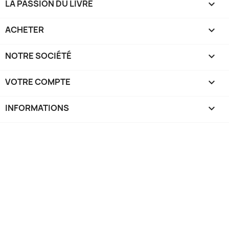
LA PASSION DU LIVRE

ACHETER

NOTRE SOCIÉTÉ

VOTRE COMPTE

INFORMATIONS
keyboard_arrow_down