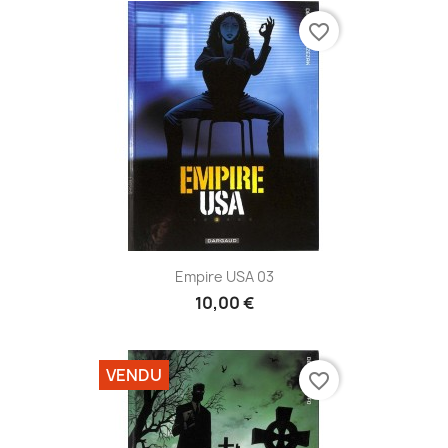
favorite_border
Empire USA 03
10,00 €
VENDU
favorite_border