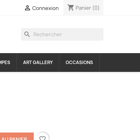
shopping_cart

Panier
(0)
Connexion
search
MPES
ART GALLERY
OCCASIONS
favorite_border
 AU PANIER