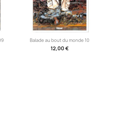
Aperçu rapide

09
Balade au bout du monde 10
12,00 €