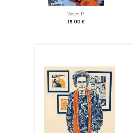
Aperçu rapide

Vasco 17
18,00 €