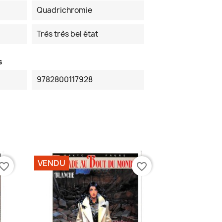
Quadrichromie
Très très bel état
s
9782800117928
VENDU
vorite_border
favorite_border