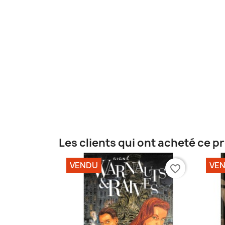
Les clients qui ont acheté ce p
VENDU
VE
favorite_border