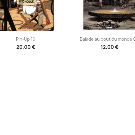
Aperçu rapide
Aperçu rapide


Pin-Up 10
Balade au bout du monde 
20,00 €
12,00 €