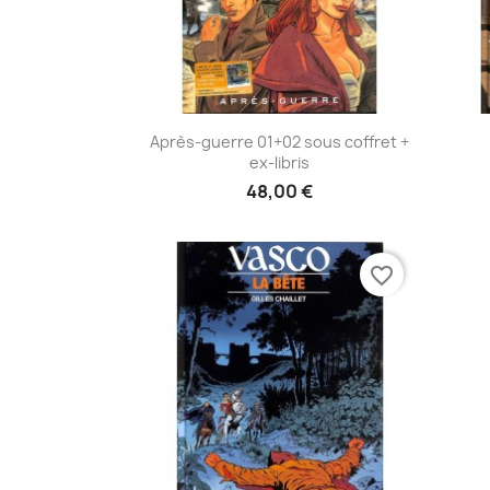
Aperçu rapide

Après-guerre 01+02 sous coffret +
ex-libris
48,00 €
favorite_border