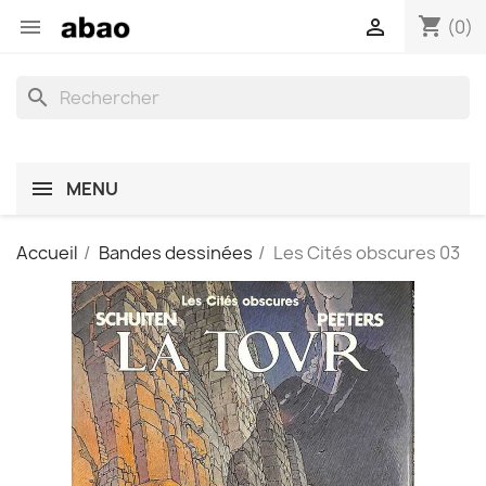
shopping_cart


(0)
search
MENU
Accueil
Bandes dessinées
Les Cités obscures 03