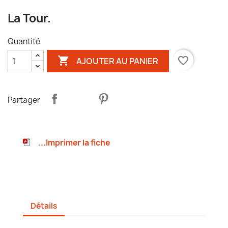
La Tour.
Quantité

favorite_border
AJOUTER AU PANIER
Partager
...Imprimer la fiche
Détails