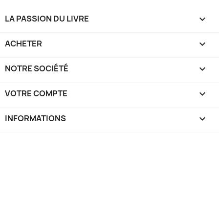
LA PASSION DU LIVRE

ACHETER

NOTRE SOCIÉTÉ

VOTRE COMPTE

INFORMATIONS
keyboard_arrow_down