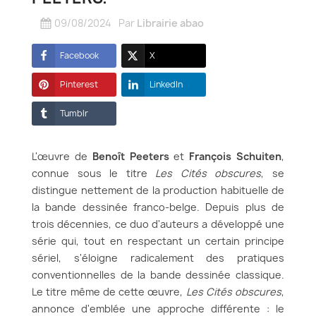
09/08/2024
Par
Librairie abao
Facebook
X
Pinterest
LinkedIn
Tumblr
L'œuvre de
Benoît Peeters
et
François Schuiten
,
connue sous le titre
Les Cités obscures
, se
distingue nettement de la production habituelle de
la bande dessinée franco-belge. Depuis plus de
trois décennies, ce duo d'auteurs a développé une
série qui, tout en respectant un certain principe
sériel, s'éloigne radicalement des pratiques
conventionnelles de la bande dessinée classique.
Le titre même de cette œuvre,
Les Cités obscures
,
annonce d'emblée une approche différente : le