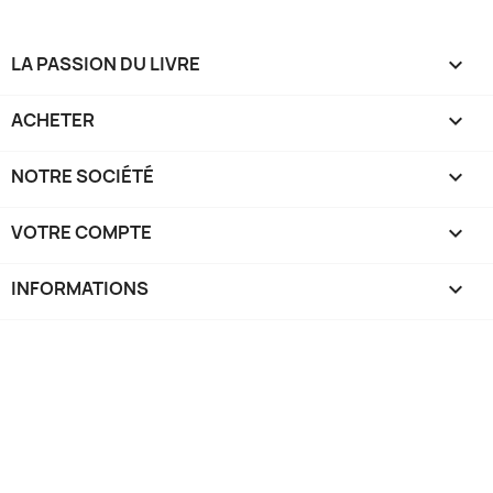
LA PASSION DU LIVRE

ACHETER

NOTRE SOCIÉTÉ

VOTRE COMPTE

INFORMATIONS
keyboard_arrow_down