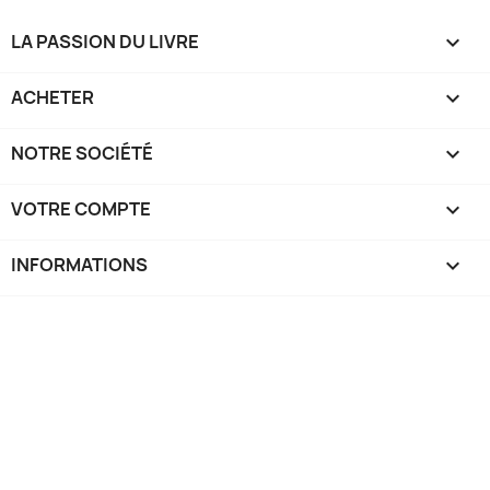
LA PASSION DU LIVRE

ACHETER

NOTRE SOCIÉTÉ

VOTRE COMPTE

INFORMATIONS
keyboard_arrow_down