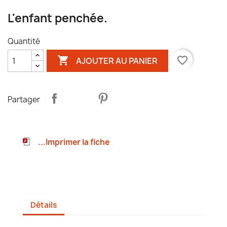
L'enfant penchée.
Quantité

favorite_border
AJOUTER AU PANIER
Partager
...Imprimer la fiche
Détails