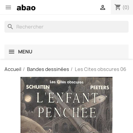
shopping_cart


(0)
search
MENU
Accueil
Bandes dessinées
Les Cites obscures 06