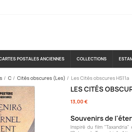
CARTES POSTALES ANCIENNES
COLLECTIONS
ESTA
es
C
Cités obscures (Les)
Les Cités obscures HS11a
LES CITÉS OBSCU
13,00 €
Souvenirs de l'éte
Inspiré du film "Taxandria"