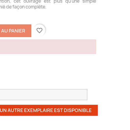
ention, cet ouvrage est plus qu'une simple
anié de façon complète.
favorite_border
 AU PANIER
 UN AUTRE EXEMPLAIRE EST DISPONIBLE