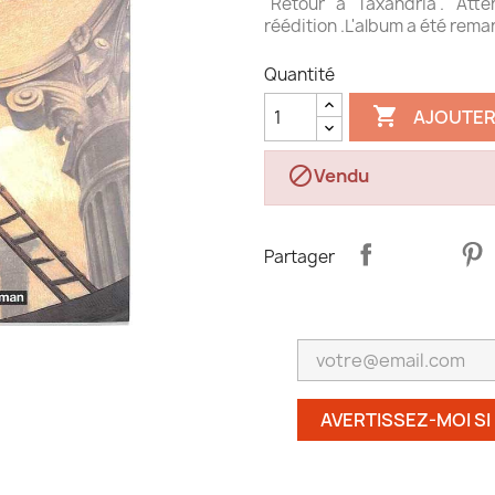
"Retour à Taxandria". Att
réédition .L'album a été rem
Quantité

AJOUTER

Vendu
Partager
AVERTISSEZ-MOI SI