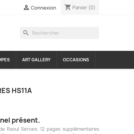
shopping_cart

Panier
(0)
Connexion
search
MPES
ART GALLERY
OCCASIONS
RES HS11A
rnel présent.
 de Raoul Servais. 12 pages supplémentaires