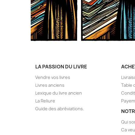
LA PASSION DU LIVRE
ACHE
Vendre vos livres
Livrai
Livres anciens
Table 
Lexique du livre ancien
Condit
La Reliure
Payem
Guide des abréviations.
NOTR
Qui s
Ca veu