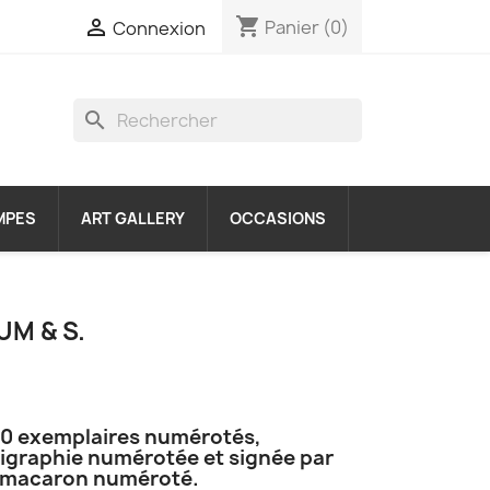
shopping_cart

Panier
(0)
Connexion
search
MPES
ART GALLERY
OCCASIONS
UM & S.
 350 exemplaires numérotés,
graphie numérotée et signée par
n macaron numéroté.