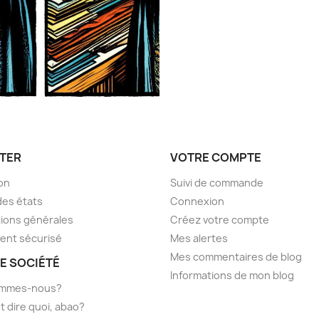
TER
VOTRE COMPTE
son
Suivi de commande
des états
Connexion
ions générales
Créez votre compte
ent sécurisé
Mes alertes
Mes commentaires de blog
E SOCIÉTÉ
Informations de mon blog
ommes-nous?
t dire quoi, abao?