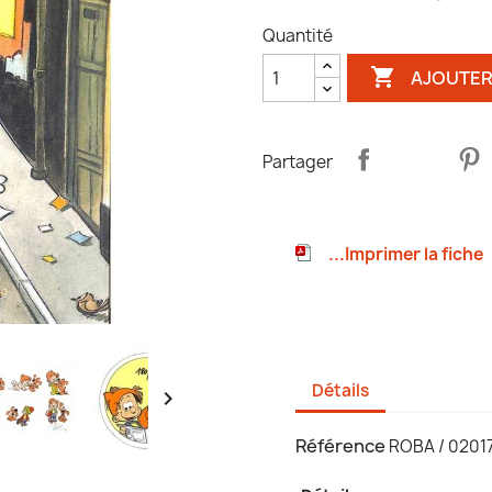
Quantité

AJOUTER
Partager
...Imprimer la fiche
Détails

Référence
ROBA / 020