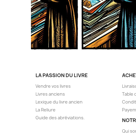
LA PASSION DU LIVRE
ACHE
Vendre vos livres
Livrai
Livres anciens
Table 
Lexique du livre ancien
Condit
La Reliure
Payem
Guide des abréviations.
NOTR
Qui s