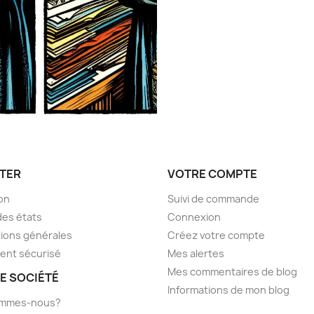
TER
VOTRE COMPTE
son
Suivi de commande
des états
Connexion
ions générales
Créez votre compte
ent sécurisé
Mes alertes
Mes commentaires de blog
E SOCIÉTÉ
Informations de mon blog
ommes-nous?