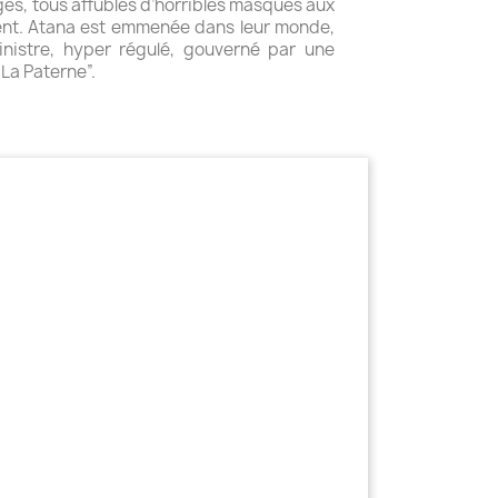
es, tous affublés d’horribles masques aux
rent. Atana est emmenée dans leur monde,
inistre, hyper régulé, gouverné par une
“La Paterne”.