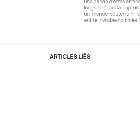
une bande d’êtres étrang
longs nez, qui la captu
un monde souterrain, s
entité invisible nommée 
ARTICLES LIÉS