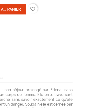
favorite_border
 AU PANIER
ls
: son séjour prolongé sur Edena, sans
un corps de femme. Elle erre, traversant
cherche sans savoir exactement ce qu’elle
ent un danger. Soudain elle est cernée par