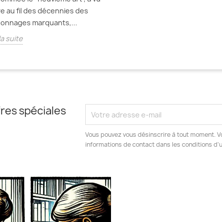
re au fil des décennies des
onnages marquants,...
la suite
res spéciales
Vous pouvez vous désinscrire à tout moment. V
informations de contact dans les conditions d'ut