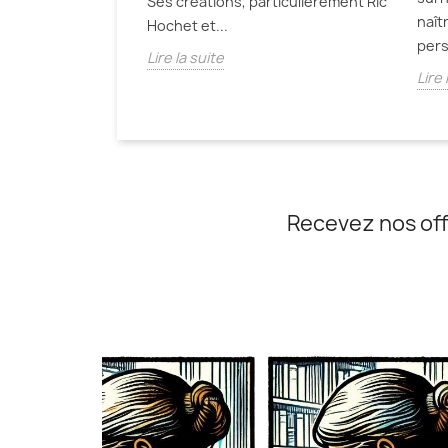
Ses créations, particulièrement Ric
naît
Hochet et...
pers
Lire la suite
Lire 
Recevez nos off