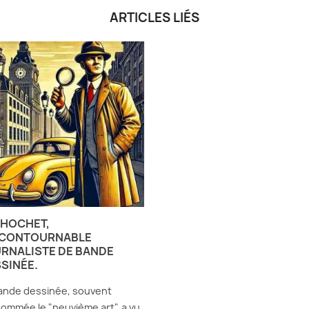
ARTICLES LIÉS
 HOCHET,
NCONTOURNABLE
RNALISTE DE BANDE
SINÉE.
ande dessinée, souvent
ommée le "neuvième art", a vu