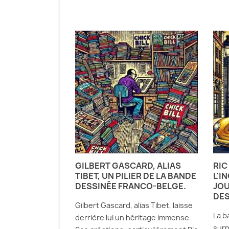
GILBERT GASCARD, ALIAS
RIC
TIBET, UN PILIER DE LA BANDE
L'I
DESSINÉE FRANCO-BELGE.
JOU
DES
Gilbert Gascard, alias Tibet, laisse
La b
derrière lui un héritage immense.
surn