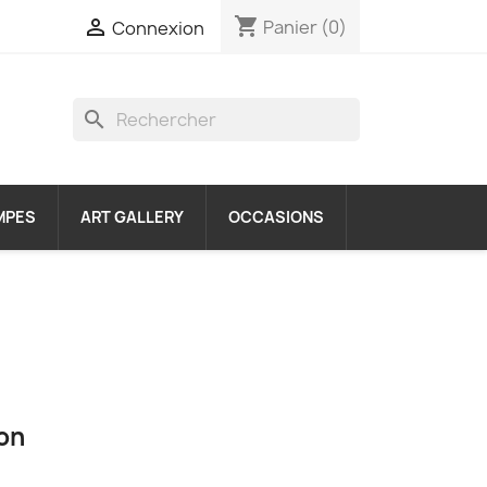
shopping_cart

Panier
(0)
Connexion
search
MPES
ART GALLERY
OCCASIONS
ion