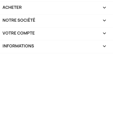
ACHETER

NOTRE SOCIÉTÉ

VOTRE COMPTE

INFORMATIONS
keyboard_arrow_down