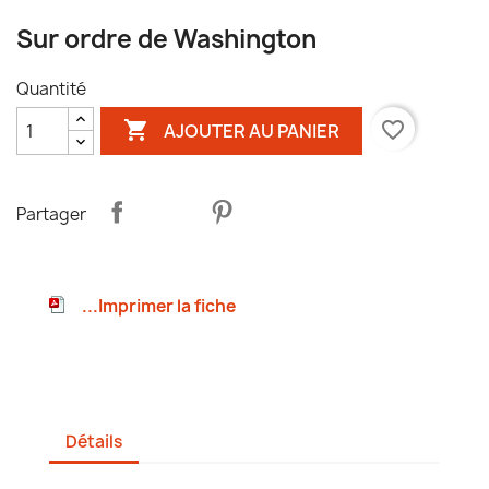
Sur ordre de Washington
Quantité

favorite_border
AJOUTER AU PANIER
Partager
...Imprimer la fiche
Détails