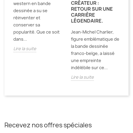
CRÉATEUR :
A
western en bande
RETOUR SUR UNE
dessinée a su se
De
CARRIÈRE
réinventer et
LÉGENDAIRE.
ci
conserver sa
oc
popularité. Que ce soit
Jean-Michel Charlier,
pa
dans...
figure emblématique de
po
la bande dessinée
Lire la suite
ma
franco-belge, a laissé
Li
une empreinte
indélébile sur ce...
Lire la suite
Recevez nos offres spéciales