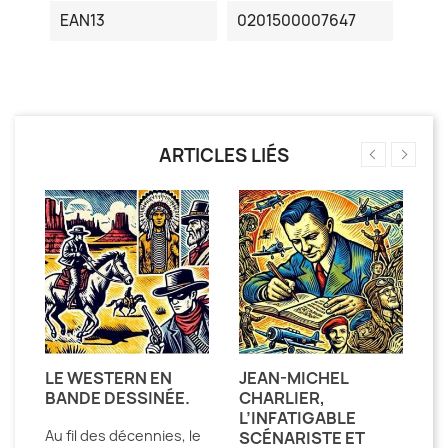
EAN13
0201500007647
ARTICLES LIÉS
ÉE
LE WESTERN EN
JEAN-MICHEL
L
E
BANDE DESSINÉE.
CHARLIER,
E
L’INFATIGABLE
A
Au fil des décennies, le
SCÉNARISTE ET
W