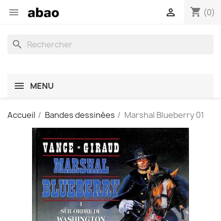
shopping_cart


(0)
search
MENU
Accueil
Bandes dessinées
Marshal Blueberry 01