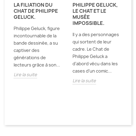
T
LA FILIATION DU
PHILIPPE GELUCK,
L
CHAT DE PHILIPPE
LE CHAT ET LE
S
GELUCK.
MUSÉE
C
IMPOSSIBLE.
P
Philippe Geluck, figure
Q
Il y a des personnages
S
incontournable de la
P
qui sortent de leur
bande dessinée, a su
cadre. Le Chat de
captiver des
Il
Philippe Geluck a
générations de
cu
d’abord vécu dans les
lecteurs grâce à son...
c
cases d’un comic...
Lire la suite
u
Lire la suite
s
e,
pe
un
Li