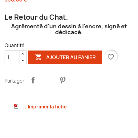
Le Retour du Chat.
Agrémenté d'un dessin à l'encre, signé et
dédicacé.
Quantité

favorite_border
AJOUTER AU PANIER
Partager
...Imprimer la fiche