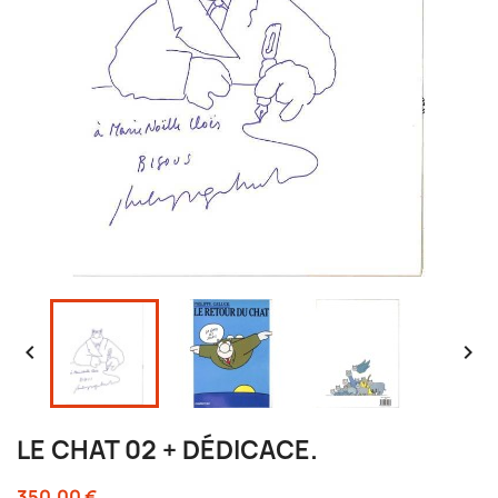


LE CHAT 02 + DÉDICACE.
350,00 €