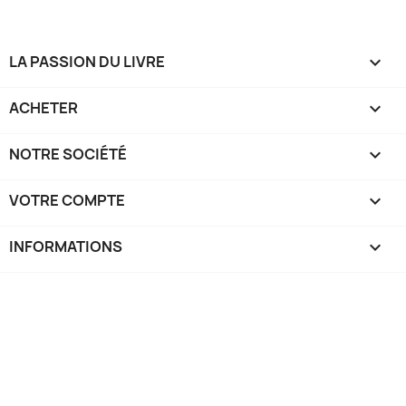
LA PASSION DU LIVRE

ACHETER

NOTRE SOCIÉTÉ

VOTRE COMPTE

INFORMATIONS
keyboard_arrow_down