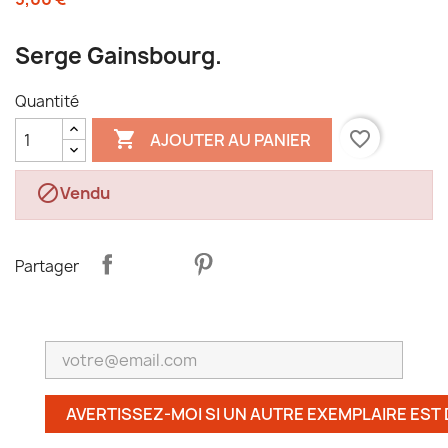
Serge Gainsbourg.
Quantité

favorite_border
AJOUTER AU PANIER

Vendu
Partager
AVERTISSEZ-MOI SI UN AUTRE EXEMPLAIRE EST