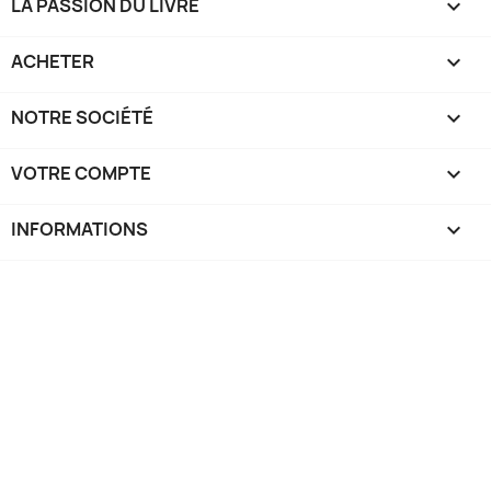
LA PASSION DU LIVRE

ACHETER

NOTRE SOCIÉTÉ

VOTRE COMPTE

INFORMATIONS
keyboard_arrow_down